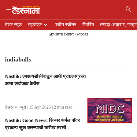
×
H
टेंडर न्यूज
महाटेंडर
स्कॅम स्कॅनर
टेंडरिंग
तगादा (तक्रार, गाऱ्हा
e
ADVERTISEMENT / WIDGET
a
d
e
r
indiabulls
m
e
T
Nashik: एमआयडीसीकडून आधी प्रकल्पग्रस्त
n
a
आता उद्योजक वेठीस
u
g
i
R
t
e
e
टेंडरनामा ब्युरो
15 Apr 2026
2
min read
s
m
u
s
Nashik: Good News! सिन्नर थर्मल पॉवर
l
प्रकल्प सुरू करण्याची तारीख ठरली
t
s