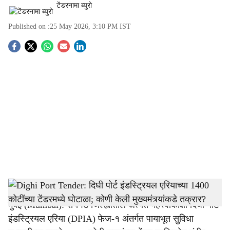
टेंडरनामा ब्युरो
Published on :
25 May 2026, 3:10 PM
IST
S
o
c
i
a
l
s
port
-
Tendernama
h
मुंबई (Mumbai): रायगड जिल्ह्यातील अत्यंत महत्त्वाकांक्षी दिघी पोर्ट
a
इंडस्ट्रियल एरिया (DPIA) फेज-१ अंतर्गत पायाभूत सुविधा