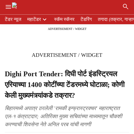
×
H
टेंडर न्यूज
महाटेंडर
स्कॅम स्कॅनर
टेंडरिंग
तगादा (तक्रार, गाऱ्हा
e
ADVERTISEMENT / WIDGET
a
d
e
r
ADVERTISEMENT / WIDGET
m
e
n
Dighi Port Tender: दिघी पोर्ट इंडस्ट्रियल
u
एरियाच्या 1400 कोटींच्या टेंडरमध्ये घोटाळा; कोणी
i
t
केली मुख्यमंत्र्यांकडे तक्रार?
e
m
बिहारमध्ये अपात्र ठरलेली 'रामकी इन्फ्रास्ट्रक्चर' महाराष्ट्रात
s
एल-१ कंत्राटदार; अतिरिक्त मुख्य सचिवांच्या माध्यमातून चौकशी
करण्याची शिवसेना नेते अनिल परब यांची मागणी