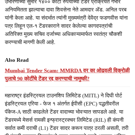
r
उभारणीच्या सुमारे १४०० कोटी रुपयांच्या टेंडर प्रक्रियेत गंभीर
अनियमितता झाल्याचा दावा शिवसेना नेते आमदार ॲड. अनिल परब
e
यांनी केला आहे. या संदर्भात त्यांनी मुख्यमंत्री देवेंद्र फडणवीस यांना
पत्र लिहून एल-१ टेंडरकाराने सादर केलेल्या कागदपत्रांची
अतिरिक्त मुख्य सचिव दर्जाच्या अधिकाऱ्यामार्फत स्वतंत्र चौकशी
करण्याची मागणी केली आहे.
Also Read
Mumbai Tender Scam: MMRDA वर का ओढवली विक्रोळी
पुलाचे 90 कोटींचे टेंडर रद्द करण्याची नामुष्की?
महाराष्ट्र इंडस्ट्रियल टाउनशिप लिमिटेड (MITL) ने दिघी पोर्ट
इंडस्ट्रियल एरिया - फेज १ अंतर्गत ईपीसी (EPC) पद्धतीवरील
पॅकेज-A साठी काढलेले टेंडर वादाच्या भोवऱ्यात सापडले आहे. या
टेंडरमध्ये मेसर्स रामकी इन्फ्रास्ट्रक्चर लिमिटेड (RIL) ही कंपनी
सर्वात कमी दराची (L1) टेंडर सादर करून पात्र ठरली असली, तरी