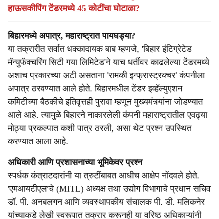
हाऊसकीपिंग टेंडरमध्ये 45 कोटींचा घोटाळा?
बिहारमध्ये अपात्र, महाराष्ट्रात पायघड्या?
या तक्रारीत सर्वात धक्कादायक बाब म्हणजे, 'बिहार इंटिग्रेटेड
मॅन्युफॅक्चरिंग सिटी गया लिमिटेड'ने याच धर्तीवर काढलेल्या टेंडरमध्ये
अशाच प्रकारच्या अटी असताना 'रामकी इन्फ्रास्ट्रक्चर' कंपनीला
अपात्र ठरवण्यात आले होते. बिहारमधील टेंडर इव्हॅल्युएशन
कमिटीच्या बैठकीचे इतिवृत्तही पुरावा म्हणून मुख्यमंत्र्यांना जोडण्यात
आले आहे. त्यामुळे बिहारने नाकारलेली कंपनी महाराष्ट्रातील एवढ्या
मोठ्या प्रकल्पात कशी पात्र ठरली, असा थेट प्रश्न उपस्थित
करण्यात आला आहे.
अधिकारी आणि प्रशासनाच्या भूमिकेवर प्रश्न
स्पर्धक कंत्राटदारांनी या त्रुटींबाबत आधीच आक्षेप नोंदवले होते.
'एमआयटीएल'चे (MITL) अध्यक्ष तथा उद्योग विभागाचे प्रधान सचिव
डॉ. पी. अनबलगन आणि व्यवस्थापकीय संचालक पी. डी. मलिकनेर
यांच्याकडे लेखी स्वरूपात तक्रार करूनही या वरिष्ठ अधिकाऱ्यांनी