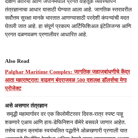
दक्षिण कोरिया आणि जपानमधील प्रगत वाहतूक व्यवस्थापन
तंत्रज्ञानाचा आधार यासाठी घेण्यात आला आहे. जागतिक स्तरावरील
सर्वोत्तम सुरक्षा मानके भारतात आणण्यासाठी परदेशी कंपन्यांची मदत
घेतली जात आहे. हा संपूर्ण प्रकल्प आर्टिफिशिअल इंटेलिजन्स आणि
प्रगत दळणवळण प्रणालीवर आधारित आहे.
Also Read
Palghar Maritime Complex: जागतिक जहाजबांधणीचे केंद्र
आता महाराष्ट्रात! वाढवण बंदराजवळ 500 दशलक्ष डॉलर्सचा मेगा
प्रोजेक्ट
असे असणार तंत्रज्ञान
समृद्धी महामार्गावर दर एक किलोमीटरवर दिवस-रात्र स्पष्ट पाहू
शकणारे एआय आणि हाय-डेफिनिशन कॅमेरे बसवले जाणार आहेत.
तसेच वाहन क्रमांक स्वयंचलित पद्धतीने ओळखणारी प्रणाली यात