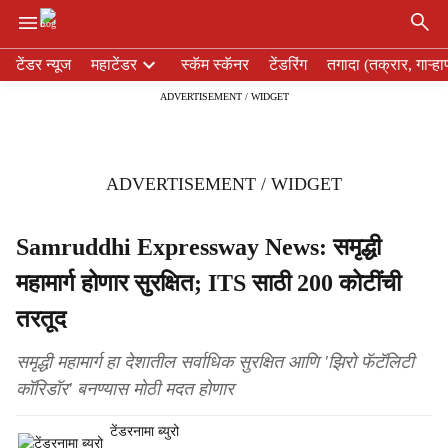
×
H
टेंडर न्यूज
महाटेंडर
स्कॅम स्कॅनर
टेंडरिंग
तगादा (तक्रार, गाऱ्हा
e
ADVERTISEMENT / WIDGET
a
d
e
r
ADVERTISEMENT / WIDGET
m
e
n
Samruddhi Expressway News: समृद्धी
u
महामार्ग होणार सुरक्षित; ITS साठी 200 कोटींची
i
t
तरतूद
e
m
समृद्धी महामार्ग हा देशातील सर्वाधिक सुरक्षित आणि 'झिरो फॅटॅलिटी
s
कॉरिडॉर' बनण्यास मोठी मदत होणार
टेंडरनामा ब्युरो