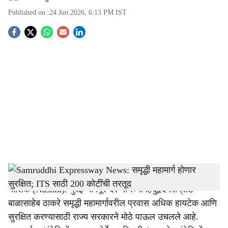
Published on :
24 Jun 2026, 6:13 PM
IST
S
o
c
i
a
l
s
Samruddhi Expressway
-
Tendernama
h
नाशिक (Nashik): मुंबई-नागपूर दरम्यानच्या हिंदुहृदयसम्राट
a
बाळासाहेब ठाकरे समृद्धी महामार्गावरील प्रवास अधिक हायटेक आणि
r
सुरक्षित करण्यासाठी राज्य सरकारने मोठे पाऊल उचलले आहे.