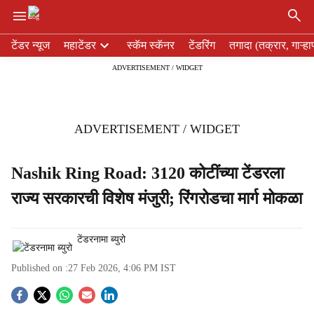
×
H
टेंडर न्यूज
महाटेंडर
स्कॅम स्कॅनर
टेंडरिंग
तगादा (तक्रार, गाऱ्हा
e
ADVERTISEMENT / WIDGET
a
d
e
r
ADVERTISEMENT / WIDGET
m
e
n
Nashik Ring Road: 3120 कोटींच्या टेंडरला
u
राज्य सरकारची विशेष मंजुरी; रिंगरोडचा मार्ग मोकळा
i
t
e
टेंडरनामा ब्युरो
m
s
Published on :
27 Feb 2026, 4:06 PM
IST
S