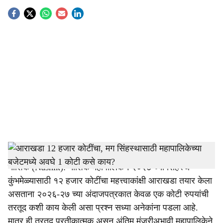
S
o
c
i
a
l
s
Nashik Municipal Corporation
-
Tendernama
h
नाशिक (Nashik): नाशिक महापालिकेने २०२७ च्या सिंहस्थ
a
कुंभमेळ्यासाठी १२ हजार कोटींचा महत्त्वाकांक्षी आराखडा तयार केला
r
असताना २०२६-२७ च्या अंदाजपत्रकात केवळ एक कोटी रुपयांची
तरतूद कशी काय केली असा प्रश्न सध्या अनेकांना पडला आहे.
e
मात्र ही तरतूद प्रतीकात्मक असून अंतिम मंजुरीअभावी महापालिकेने