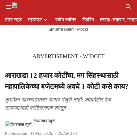
×
H
टेंडर न्यूज
महाटेंडर
स्कॅम स्कॅनर
टेंडरिंग
तगादा (तक्रार, गाऱ्हा
e
ADVERTISEMENT / WIDGET
a
d
e
r
ADVERTISEMENT / WIDGET
m
e
n
आराखडा 12 हजार कोटींचा, मग सिंहस्थासाठी
u
महापालिकेच्या बजेटमध्ये अवघे 1 कोटी कसे काय?
i
t
e
कुंभमेळा आराखड्याला अद्याप मंजुरी नाही; कायदेशीर पेच
m
टाळण्यासाठी प्रतिकात्मक तरतूद
s
टेंडरनामा ब्युरो
Published on :
04 Mar 2026, 7:25 AM
IST