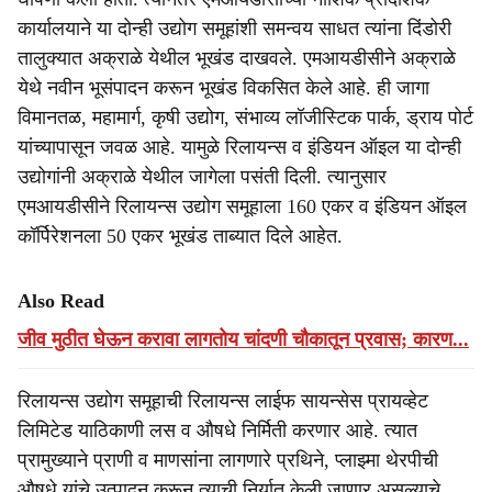
कार्यालयाने या दोन्ही उद्योग समूहांशी समन्वय साधत त्यांना दिंडोरी
तालुक्यात अक्राळे येथील भूखंड दाखवले. एमआयडीसीने अक्राळे
येथे नवीन भूसंपादन करून भूखंड विकसित केले आहे. ही जागा
विमानतळ, महामार्ग, कृषी उद्योग, संभाव्य लॉजीस्टिक पार्क, ड्राय पोर्ट
यांच्यापासून जवळ आहे. यामुळे रिलायन्स व इंडियन ऑइल या दोन्ही
उद्योगांनी अक्राळे येथील जागेला पसंती दिली. त्यानुसार
एमआयडीसीने रिलायन्स उद्योग समूहाला 160 एकर व इंडियन ऑइल
कॉर्पिरेशनला 50 एकर भूखंड ताब्यात दिले आहेत.
Also Read
जीव मुठीत घेऊन करावा लागतोय चांदणी चौकातून प्रवास; कारण...
रिलायन्स उद्योग समूहाची रिलायन्स लाईफ सायन्सेस प्रायव्हेट
लिमिटेड याठिकाणी लस व औषधे निर्मिती करणार आहे. त्यात
प्रामुख्याने प्राणी व माणसांना लागणारे प्रथिने, प्लाझ्मा थेरपीची
औषधे यांचे उत्पादन करून त्याची निर्यात केली जाणार असल्याचे