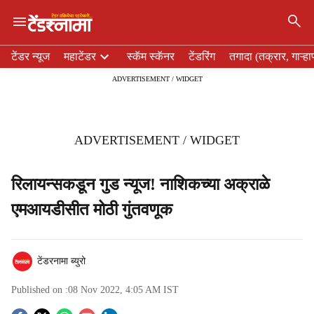
×
H
टेंडर न्यूज
महाटेंडर
स्कॅम स्कॅनर
टेंडरिंग
तगादा (तक्रार, गाऱ्हा
e
ADVERTISEMENT / WIDGET
a
d
e
r
ADVERTISEMENT / WIDGET
m
e
n
रिलायन्सकडून गुड न्यूज! नाशिकच्या अक्राळे
u
एमआयडीसीत मोठी गुंतवणूक
i
t
e
m
टेंडरनामा ब्युरो
s
Published on :
08 Nov 2022, 4:05 AM
IST