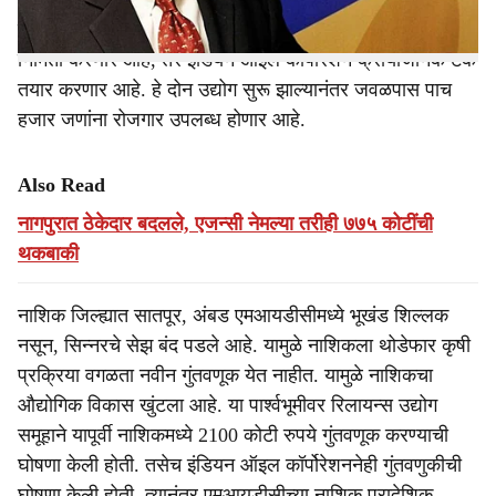
अनुक्रमे 160 एकर व 50 एकर जागेचा ताबा दिला आहे. रिलायन्स
उद्योग समूहाची रिलायन्स लाईफ सायन्स ही कंपनी लस व औषधांची
निर्मिती करणार आहे, तर इंडियन ऑइल कॉर्पोरेशन क्रायोजेनिक टॅंक
तयार करणार आहे. हे दोन उद्योग सुरू झाल्यानंतर जवळपास पाच
हजार जणांना रोजगार उपलब्ध होणार आहे.
Also Read
नागपुरात ठेकेदार बदलले, एजन्सी नेमल्या तरीही ७७५ कोटींची
थकबाकी
नाशिक जिल्ह्यात सातपूर, अंबड एमआयडीसीमध्ये भूखंड शिल्लक
नसून, सिन्नरचे सेझ बंद पडले आहे. यामुळे नाशिकला थोडेफार कृषी
प्रक्रिया वगळता नवीन गुंतवणूक येत नाहीत. यामुळे नाशिकचा
औद्योगिक विकास खुंटला आहे. या पार्श्वभूमीवर रिलायन्स उद्योग
समूहाने यापूर्वी नाशिकमध्ये 2100 कोटी रुपये गुंतवणूक करण्याची
घोषणा केली होती. तसेच इंडियन ऑइल कॉर्पोरेशननेही गुंतवणुकीची
घोषणा केली होती. त्यानंतर एमआयडीसीच्या नाशिक प्रादेशिक