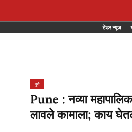
टेंडर न्यूज
पुणे
Pune : नव्या महापालिका
लावले कामाला; काय घेतल