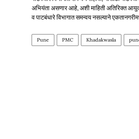
अभियंता असणार आहे, अशी माहिती अतिरिक्त आयुक्त प
व पाटबंधारे विभागात समन्वय नसल्याने एकतानगरीमध्य
Pune
PMC
Khadakwasla
pun