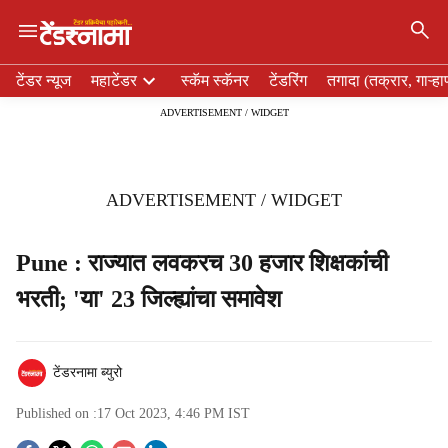
×
H
टेंडर न्यूज
महाटेंडर
स्कॅम स्कॅनर
टेंडरिंग
तगादा (तक्रार, गाऱ्हा
e
ADVERTISEMENT / WIDGET
a
d
e
r
ADVERTISEMENT / WIDGET
m
e
n
Pune : राज्यात लवकरच 30 हजार शिक्षकांची
u
भरती; 'या' 23 जिल्ह्यांचा समावेश
i
t
e
m
टेंडरनामा ब्युरो
s
Published on :
17 Oct 2023, 4:46 PM
IST