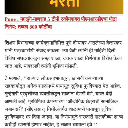
Also Read
Pune : म्हाळुंगे-माणसह 5 टीपी स्कीमबाबत पीएमआरडीएचा मोठा
निर्णय; तब्बल 800 कोटींचा
शिक्षण विभागाच्या कार्यक्रमानिमित्त पुणे दौऱ्यावर असलेल्या केसरकर
यांनी पत्रकारांशी संवाद साधला. त्या वेळी त्यांनी ही माहिती दिली.
विविध संघटनांकडून समूह शाळा, दत्तक शाळा निर्णयाचा विरोध केला
जात आहे, याबद्दलही त्यांनी भूमिका मांडली.
ते म्हणाले, ‘‘राज्यात लोकसहभागातून, खासगी कंपन्यांच्या
सहकार्यातून अनेक शाळांमध्ये पायाभूत सुविधा पुरविण्यात येत आहेत.
गुन्हेगारी प्रवृत्तीच्या व्यक्तीकडून शाळांना देणगी देणे, यावर बंदी
आणली आहे. प्रतिष्ठित कंपन्यांच्या ‘औद्योगिक क्षेत्राची सामाजिक
जबाबदारी’ (सीएसआर) निधीअंतर्गत शाळांमध्ये पायाभूत सुविधा
पुरविण्यावर भर दिला जाईल. या निर्णयामुळे सरकारी मालकीच्या शाळा
कधीही खासगी होणार नाहीत, हे लक्षात घ्यायला हवे.’’