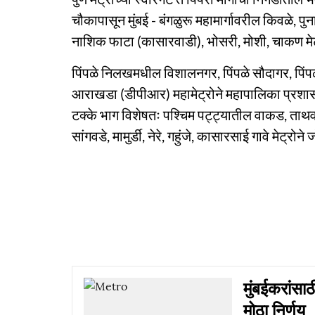
चौकापासून मुंबई - बंगळुरू महामार्गावरील किवळे, प
नाशिक फाटा (कासारवाडी), भोसरी, मोशी, चाकण मेट्रो
पिंपळे निलखमधील विशालनगर, पिंपळे सौदागर, पिंपळे ग
आराखडा (डीपीआर) महामेट्रोने महापालिका प्रशासनाक
टक्के भाग विशेषतः पश्चिम पट्ट्यातील वाकड, ताथवडे,
सांगवडे, मामुर्डी, नेरे, गहुंजे, कासारसाई गावे मेट्र
मुंबईकरांस
मोठा निर्णय