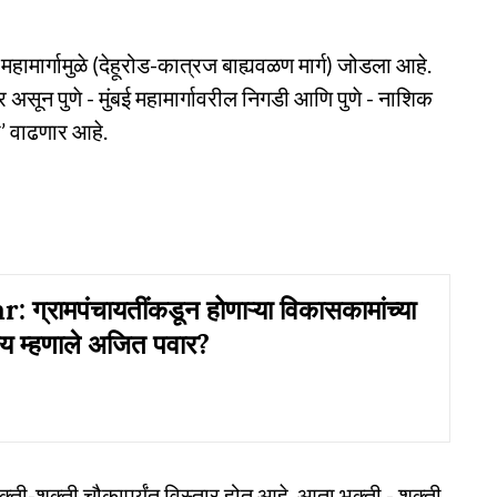
रू महामार्गामुळे (देहूरोड-कात्रज बाह्यवळण मार्ग) जोडला आहे.
र असून पुणे - मुंबई महामार्गावरील निगडी आणि पुणे - नाशिक
ी’ वाढणार आहे.
 ग्रामपंचायतींकडून होणाऱ्या विकासकामांच्या
काय म्हणाले अजित पवार?
ल भक्ती-शक्ती चौकापर्यंत विस्तार होत आहे. आता भक्ती - शक्ती