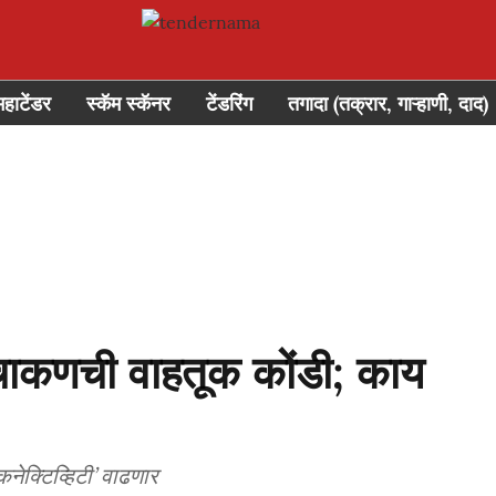
महाटेंडर
स्कॅम स्कॅनर
टेंडरिंग
तगादा (तक्रार, गाऱ्हाणी, दाद)
र चाकणची वाहतूक कोंडी; काय
क्टिव्हिटी’ वाढणार