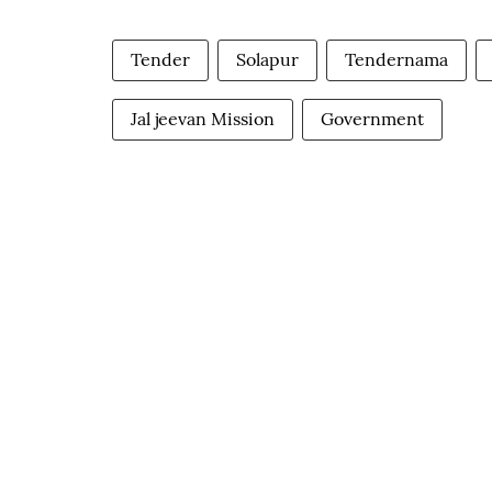
Tender
Solapur
Tendernama
Jal jeevan Mission
Government