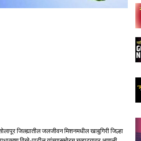
सोलापूर जिल्ह्यातील जलजीवन मिशनमधील खाबुगिरी जिल्हा
ाधाकृष्ण विखे-पाटील यांच्यासमोरच चव्हाट्यावर आणली