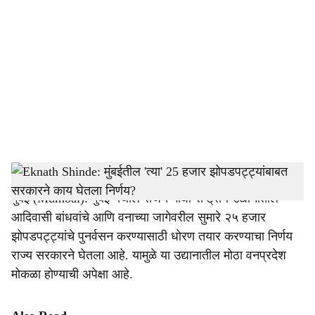
o
c
i
a
l
s
eknath shinde
-
Tendernama
h
मुंबई (Mumbai): मुंबई येथील संजय गांधी राष्ट्रीय उद्यानातील
a
आदिवासी बांधवांचे आणि वनाच्या जागेवरील सुमारे २५ हजार
r
झोपडपट्ट्यांचे पुनर्वसन करण्यासाठी धोरण तयार करण्याचा निर्णय
राज्य सरकारने घेतला आहे. यामुळे या उद्यानातील मोठा वनप्रदेश
e
मोकळा होण्याची अपेक्षा आहे.