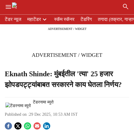
×
H
टेंडर न्यूज
महाटेंडर
स्कॅम स्कॅनर
टेंडरिंग
तगादा (तक्रार, गाऱ्हा
e
ADVERTISEMENT / WIDGET
a
d
e
r
ADVERTISEMENT / WIDGET
m
e
n
Eknath Shinde: मुंबईतील 'त्या' 25 हजार
u
झोपडपट्ट्यांबाबत सरकारने काय घेतला निर्णय?
i
t
e
टेंडरनामा ब्युरो
m
s
Published on :
29 Dec 2025, 10:53 AM
IST
S