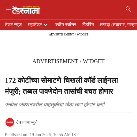
×
H
टेंडर न्यूज
महाटेंडर
स्कॅम स्कॅनर
टेंडरिंग
तगादा (तक्रार, गाऱ्हा
e
ADVERTISEMENT / WIDGET
a
d
e
r
ADVERTISEMENT / WIDGET
m
e
n
172 कोटींच्या सोमाटणे-चिखली कॉर्ड लाईनला
u
मंजुरी; तब्बल पावणेदोन तासांची बचत होणार
i
t
e
पनवेल जंक्शनवरील वाहतुकीचा मोठा ताण होणार कमी
m
s
टेंडरनामा ब्युरो
Published on :
19 Jun 2026, 10:55 AM
IST