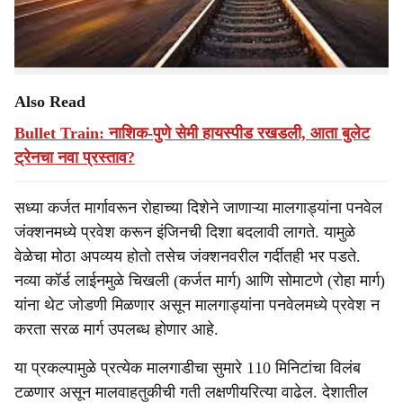
लाईन प्रकल्पाला 172 कोटींची मंजुरी देण्यात आली आहे. या
प्रकल्पामुळे पनवेल जंक्शनवरील वाहतुकीचा ताण मोठ्या प्रमाणात
कमी होणार आहे.
Also Read
Bullet Train: नाशिक-पुणे सेमी हायस्पीड रखडली, आता बुलेट
ट्रेनचा नवा प्रस्ताव?
सध्या कर्जत मार्गावरून रोहाच्या दिशेने जाणाऱ्या मालगाड्यांना पनवेल
जंक्शनमध्ये प्रवेश करून इंजिनची दिशा बदलावी लागते. यामुळे
वेळेचा मोठा अपव्यय होतो तसेच जंक्शनवरील गर्दीतही भर पडते.
नव्या कॉर्ड लाईनमुळे चिखली (कर्जत मार्ग) आणि सोमाटणे (रोहा मार्ग)
यांना थेट जोडणी मिळणार असून मालगाड्यांना पनवेलमध्ये प्रवेश न
करता सरळ मार्ग उपलब्ध होणार आहे.
या प्रकल्पामुळे प्रत्येक मालगाडीचा सुमारे 110 मिनिटांचा विलंब
टळणार असून मालवाहतुकीची गती लक्षणीयरित्या वाढेल. देशातील