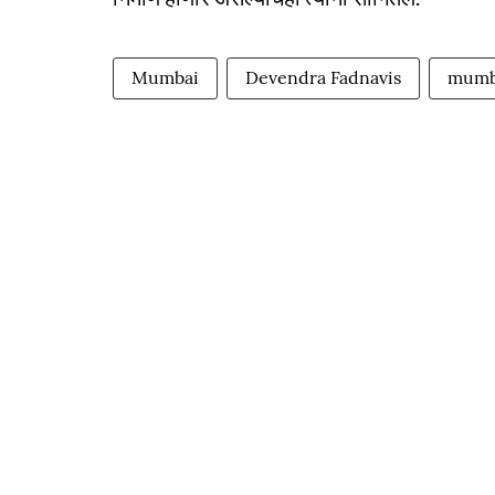
Mumbai
Devendra Fadnavis
mumba