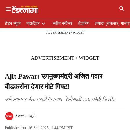
×
H
टेंडर न्यूज
महाटेंडर
स्कॅम स्कॅनर
टेंडरिंग
तगादा (तक्रार, गाऱ्हा
e
ADVERTISEMENT / WIDGET
a
d
e
r
ADVERTISEMENT / WIDGET
m
e
n
Ajit Pawar: उपमुख्यमंत्री अजित पवार
u
बीडकरांना देणार मोठे गिफ्ट!
i
t
e
अहिल्यानगर-बीड-परळी वैजनाथ’ रेल्वेसाठी 150 कोटी वितरीत
m
s
टेंडरनामा ब्युरो
Published on :
16 Sep 2025, 1:44 PM
IST