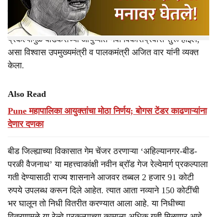
रोजगारनिर्मिती होईल आणि वाहतूक सुलभ होईल. बीड जिल्ह्याचा
सर्वांगीण विकास साधण्यासाठी हा प्रकल्प गतीमान करण्याचा माझा
सातत्यपूर्ण प्रयत्न आहे. बीड जिल्ह्याचा चेहरा बदलणाऱ्या या
प्रकल्पामुळे बीडकरांच्या आयुष्यात नवा विकासप्रवास सुरू होईल,
असा विश्वास उपमुख्यमंत्री व पालकमंत्री अजित वार यांनी व्यक्त
केला.
Also Read
Pune महापालिका आयुक्तांचा मोठा निर्णय; बोगस टेंडर काढणाऱ्यांना
देणार दणका
बीड जिल्ह्याच्या विकासात गेम चेंजर ठरणाऱ्या ‘अहिल्यानगर-बीड-
परळी वैजनाथ’ या महत्त्वाकांक्षी नवीन ब्रॉड गेज रेल्वेमार्ग प्रकल्पाला
गती देण्यासाठी राज्य शासनाने आजवर तब्बल 2 हजार 91 कोटी
रुपये उपलब्ध करून दिले आहेत. त्यात आता नव्याने 150 कोटींची
भर घालून तो निधी वितरीत करण्यात आला आहे. या निधीच्या
वितरणामुळे या रेल्वे प्रकल्पाच्या कामाला अधिक गती मिळणार आहे.