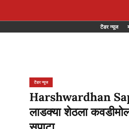
टेंडर न्यूज
टेंडर न्यूज
Harshwardhan Sapka
लाडक्या शेठला कवडीमोल द
सपाटा