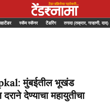
महाटेंडर
स्कॅम स्कॅनर
टेंडरिंग
तगादा (तक्रार, गाऱ्हाणी, दाद)
l: मुंबईतील भूखंड
राने देण्याचा महायुतीचा