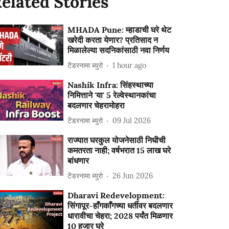
elated Stories
MHADA Pune: म्हाडाची घरे थेट
खरेदी करता येणार? प्रतिसाद न
मिळालेल्या सदनिकांसाठी नवा निर्णय
टेंडरनामा ब्युरो
1 hour ago
Nashik Infra: सिंहस्थाच्या
निमित्ताने 'या' 5 रेल्वेस्थानकांचा
बदलणार चेहरामोहरा
टेंडरनामा ब्युरो
09 Jul 2026
राज्यात घरकुल योजनेसाठी निधीची
कमतरता नाही; वर्षभरात 15 लाख घरे
बांधणार
टेंडरनामा ब्युरो
26 Jun 2026
Dharavi Redevelopment:
सिंगापूर-हाँगकाँगच्या धर्तीवर बदलणार
धारावीचा चेहरा; 2028 पर्यंत मिळणार
10 हजार घरे