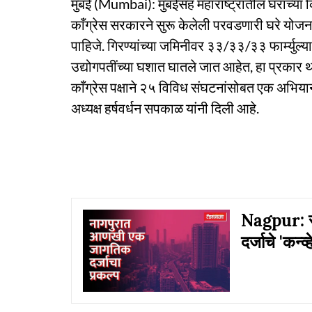
मुंबई (Mumbai): मुंबईसह महाराष्ट्रातील घरांच्या क
काँग्रेस सरकारने सुरू केलेली परवडणारी घरे योजन
पाहिजे. गिरण्यांच्या जमिनीवर ३३/३३/३३ फार्म्यु
उद्योगपतींच्या घशात घातले जात आहेत, हा प्रकार 
काँग्रेस पक्षाने २५ विविध संघटनांसोबत एक अभियान
अध्यक्ष हर्षवर्धन सपकाळ यांनी दिली आहे.
Nagpur: स्
दर्जाचे 'कन्व्