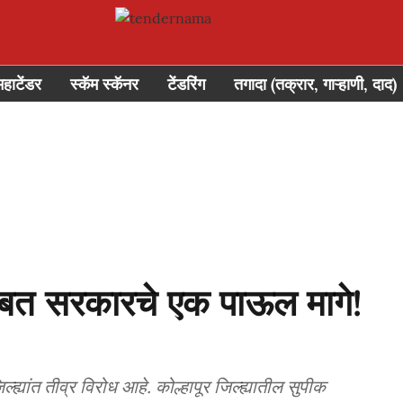
महाटेंडर
स्कॅम स्कॅनर
टेंडरिंग
तगादा (तक्रार, गाऱ्हाणी, दाद)
'बाबत सरकारचे एक पाऊल मागे!
्ह्यांत तीव्र विरोध आहे. कोल्हापूर जिल्ह्यातील सुपीक