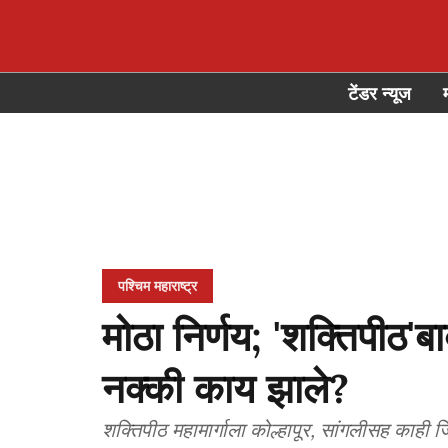
टेंडर न्यूज
पश्चिम महाराष्ट्र
मोठा निर्णय; 'शक्तिपीठ
नक्की काय झाले?
शक्तिपीठ महामार्गाला कोल्हापूर, सांगलीसह काही जिल