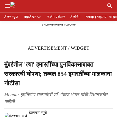
×
H
टेंडर न्यूज
महाटेंडर
स्कॅम स्कॅनर
टेंडरिंग
तगादा (तक्रार, गाऱ्हा
e
ADVERTISEMENT / WIDGET
a
d
e
r
ADVERTISEMENT / WIDGET
m
e
n
मुंबईतील 'त्या' इमारतींच्या पुनर्विकासाबाबत
u
सरकारची घोषणा; तब्बल 854 इमारतींच्या मालकांना
i
t
नोटीसा
e
m
Mhada: गृहनिर्माण राज्यमंत्री डॉ. पंकज भोयर यांची विधानसभेत
s
माहिती
टेंडरनामा ब्युरो