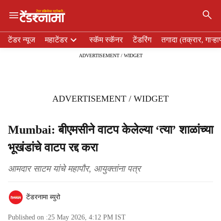
×
H
टेंडर न्यूज
महाटेंडर
स्कॅम स्कॅनर
टेंडरिंग
तगादा (तक्रार, गाऱ्हा
e
ADVERTISEMENT / WIDGET
a
d
e
r
ADVERTISEMENT / WIDGET
m
e
n
Mumbai: बीएमसीने वाटप केलेल्या ‘त्या’ शाळांच्या
u
भूखंडांचे वाटप रद्द करा
i
t
e
आमदार साटम यांचे महापौर, आयुक्तांना पत्र
m
s
टेंडरनामा ब्युरो
Published on :
25 May 2026, 4:12 PM
IST