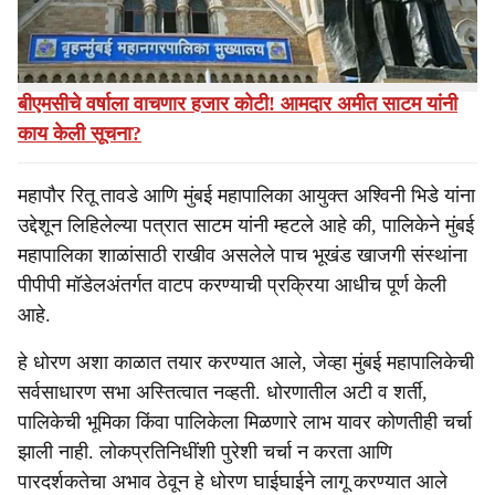
वाटप तात्काळ रद्द करण्याची मागणी केली आहे.
Also Read
बीएमसीचे वर्षाला वाचणार हजार कोटी! आमदार अमीत साटम यांनी
काय केली सूचना?
महापौर रितू तावडे आणि मुंबई महापालिका आयुक्त अश्विनी भिडे यांना
उद्देशून लिहिलेल्या पत्रात साटम यांनी म्हटले आहे की, पालिकेने मुंबई
महापालिका शाळांसाठी राखीव असलेले पाच भूखंड खाजगी संस्थांना
पीपीपी मॉडेलअंतर्गत वाटप करण्याची प्रक्रिया आधीच पूर्ण केली
आहे.
हे धोरण अशा काळात तयार करण्यात आले, जेव्हा मुंबई महापालिकेची
सर्वसाधारण सभा अस्तित्वात नव्हती. धोरणातील अटी व शर्ती,
पालिकेची भूमिका किंवा पालिकेला मिळणारे लाभ यावर कोणतीही चर्चा
झाली नाही. लोकप्रतिनिधींशी पुरेशी चर्चा न करता आणि
पारदर्शकतेचा अभाव ठेवून हे धोरण घाईघाईने लागू करण्यात आले