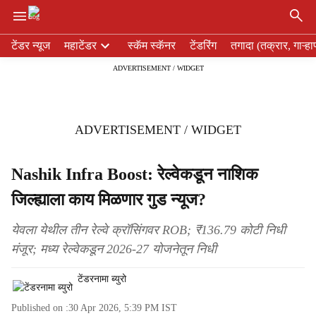
×
H
टेंडर न्यूज
महाटेंडर
स्कॅम स्कॅनर
टेंडरिंग
तगादा (तक्रार, गाऱ्हा
e
ADVERTISEMENT / WIDGET
a
d
e
r
ADVERTISEMENT / WIDGET
m
e
n
Nashik Infra Boost: रेल्वेकडून नाशिक
u
जिल्ह्याला काय मिळणार गुड न्यूज?
i
t
e
येवला येथील तीन रेल्वे क्रॉसिंगवर ROB; ₹136.79 कोटी निधी
m
मंजूर; मध्य रेल्वेकडून 2026-27 योजनेतून निधी
s
टेंडरनामा ब्युरो
Published on :
30 Apr 2026, 5:39 PM
IST