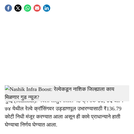
S
o
c
i
a
l
s
Nashik Railway Infra Boost
-
Tendernama
h
मुंबई (Mumbai): येवला तालुक्यातील गेट क्रमांक ७७, ७६ आणि
a
७४ येथील रेल्वे क्रॉसिंगवर उड्डाणपूल उभारण्यासाठी ₹136.79
r
कोटी निधी मंजूर करण्यात आला असून ही कामे प्राधान्याने हाती
घेण्याचा निर्णय घेण्यात आला.
e