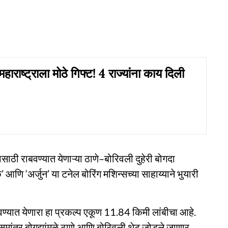
हाराष्ट्राला मोठे गिफ्ट! 4 राज्यांना काय दिली
ाठी राबवण्यात येणाऱ्या ठाणे–बोरिवली दुहेरी बोगदा
आणि ‘अर्जुन’ या टनेल बोरिंग मशिन्सच्या साहाय्याने भुयारी
वण्यात येणारा हा प्रकल्प एकूण 11.84 किमी लांबीचा आहे.
 समांतर बोगद्यांमुळे ठाणे आणि बोरिवली थेट जोडले जाणार