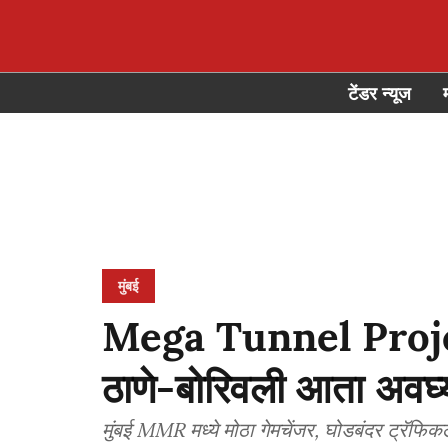
टेंडर न्यूज
मुंबई
Mega Tunnel Project:
ठाणे-बोरिवली आता अवघ्य
मुंबई MMR मध्ये मोठा गेमचेंजर, घोडबंदर ट्रॅफि