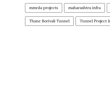
mmrda projects
maharashtra infra
Thane Borivali Tunnel
Tunnel Project I