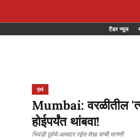
टेंडर न्यूज
मुंबई
Mumbai: वरळीतील 'त्य
होईपर्यंत थांबवा!
भिवंडी पूर्वचे आमदार रईस शेख यांची मागणी